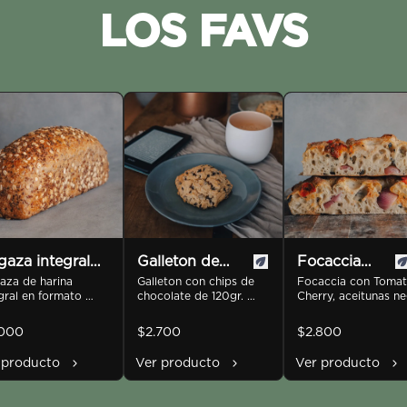
LOS FAVS
aza integral
Galleton de
Focaccia
tisemilla
za de harina 
Chocolate
Galleton con chips de 
Oliva Cherry
Focaccia con Tomat
gral en formato 
chocolate de 120gr. 
Cherry, aceitunas ne
[disponible
e con semillas de 
aproximadamente.
y verdes, cebolla 
za, chia, avena y 
desde las
morada, orégano y 
.000
$2.700
$2.800
llo. 740gr antes de 
aceite de oliva. Vien
12:00]
near
cortes de 20x10 cm
 producto
Ver producto
Ver producto