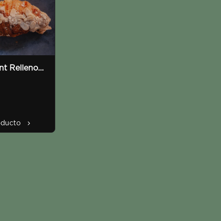
nt Relleno
 Almendras
oducto