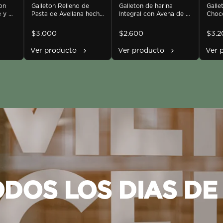
n 
Avena
Galleton de harina 
Velv
Galle
Pasta de
Galleton Relleno de 
 y 
Integral con Avena de 
Choco
Pasta de Avellana hecha 
Avellana
e
120gr. 
relle
en casa con Maní
aproximadamente.
con u
$3.000
$2.600
$3.2
Ver producto
Ver producto
Ver 
ODOS
LOS
DIAS
DE