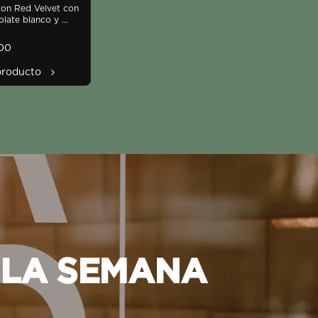
et
ton Red Velvet con 
late blanco y 
no de queso crema 
n toque de limón
00
producto
LA
SEMANA