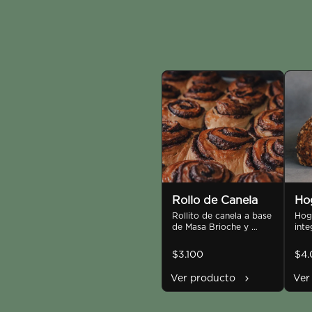
Rollo de Canela
Hog
Rollito de canela a base 
mul
Hoga
de Masa Brioche y 
inte
pasta de canela
mold
lina
$3.100
$4
zapa
hor
Ver producto
Ver