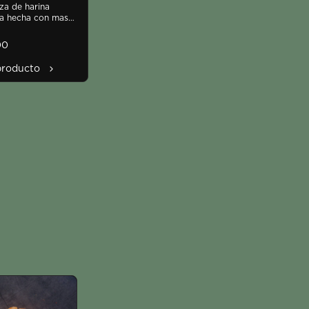
a de harina 
a hecha con masa 
 integral con 
s. 800gr antes de 
00
ar
producto