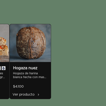
Hogaza nuez
es 
Hogaza de harina 
gras 
blanca hecha con masa 
madre integral con 
nueces. 800gr antes de 
$4.100
e en 
hornear
.
Ver producto