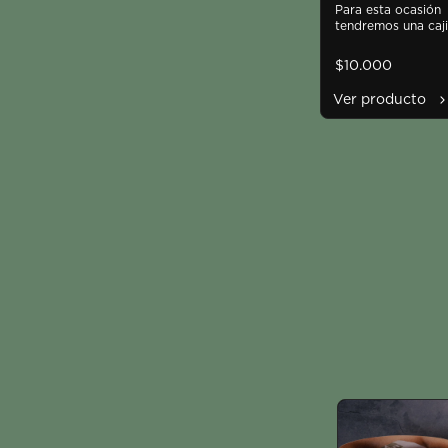
Para esta ocasión 
tendremos una caji
con 4 maravillosos 
alfajores de edición
$10.000
limitada.

Ver producto
1. Tradicional con D
de Leche

2. Frambuesa Pista
3. Piña Maracuyá

4. Bon o Bon

Viene incluida nues
TOTEBAG edición 
limitada.