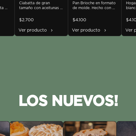
oliva
Ciabatta de gran 
[disponible desde
Pan Brioche en formato 
Hogaz
ta 
tamaño con aceitunas 
de molde. Hecho con 
blanc
las 12:00 hrs]
negras y verdes.  600gr 
leche vegetal, aceite de 
madre
 
antes de hornear
oliva y masa madre. 
nuece
$2.700
$4.100
$4.1
800gr antes de hornear
horne
Ver producto
Ver producto
Ver 
ulce 
cho

tra 
LOS NUEVOS!