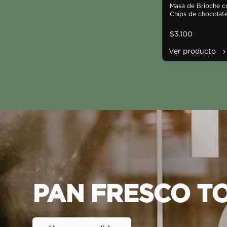
Chocolate
Masa de Brioche co
Chips de chocolate
crema de chocolat
$3.100
Ver producto
PAN
FRESCO
T