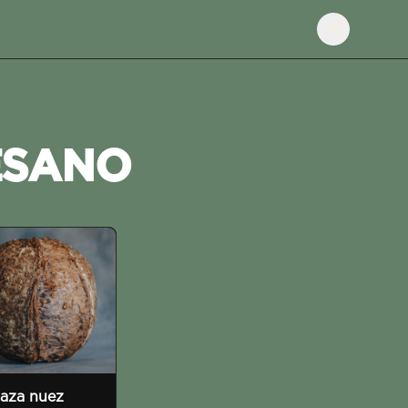
Login
ESANO
aza nuez