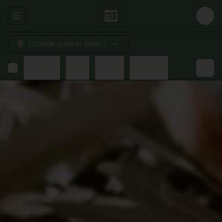
Abrir menu de navegación
Logi
¿Dónde quieres pedir?
Favoritos
Panes
Bolleria
Sandwich