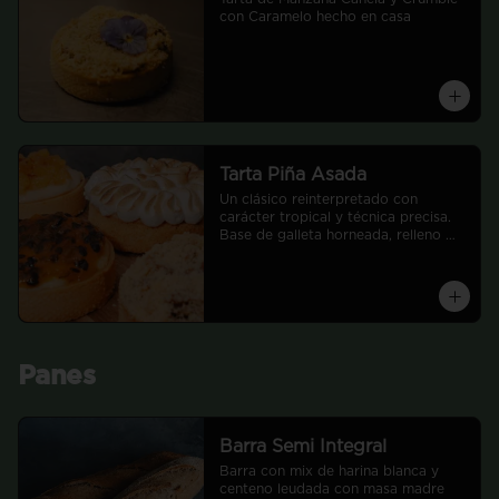
con Caramelo hecho en casa
Tarta Piña Asada
Un clásico reinterpretado con 
carácter tropical y técnica precisa.

Base de galleta horneada, relleno 
cremoso equilibrado en dulzor y 
acidez, con una textura suave y 
envolvente. En la superficie, piñas 
frescas asadas lentamente hasta 
caramelizar sus azúcares naturales, 
potenciando notas tostadas y un 
aroma profundo que contrasta con 
Panes
la frescura del relleno.
Barra Semi Integral
Barra con mix de harina blanca y 
centeno leudada con masa madre 