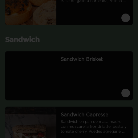
Base de galleta horneada, relleno 
cremoso equilibrado en dulzor y 
acidez, con una textura suave y 
envolvente. En la superficie, piñas 
frescas asadas lentamente hasta 
caramelizar sus azúcares naturales, 
potenciando notas tostadas y un 
aroma profundo que contrasta con 
Sandwich
la frescura del relleno.
Sandwich Brisket
Sandwich Capresse
Sandwich en pan de masa madre 
con mozzarella fior di latte, pesto y 
tomate cherry. Puedes agregarle 
jamón sin costo