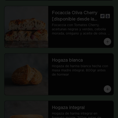
Focaccia Oliva Cherry
[disponible desde las
12:00]
Focaccia con Tomates Cherry, 
aceitunas negras y verdes, cebolla 
morada, orégano y aceite de oliva. 
Viene en cortes de 20x10 cm.
Hogaza blanca
Hogaza de harina blanca hecha con 
masa madre integral. 800gr antes 
de hornear
Hogaza integral
Hogaza de harina integral en 
formato molde. 740gr antes de 