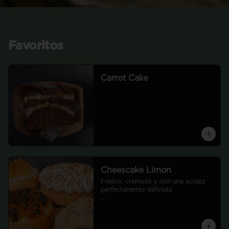
Favoritos
Carrot Cake
Cheescake Limon
Fresco, cremoso y con una acidez 
perfectamente definida.

Base de galleta horneada de textura 
firme y crujiente, relleno de queso 
crema batido hasta lograr una 