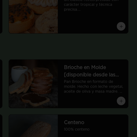
carácter tropical y técnica 
precisa.

Base de galleta horneada, 
relleno cremoso equilibrado en 
dulzor y acidez, con una textura 
suave y envolvente. En la 
superficie, piñas frescas asadas 
lentamente hasta caramelizar sus 
azúcares naturales, potenciando 
notas tostadas y un aroma 
profundo que contrasta con la 
frescura del relleno.
Brioche en Molde
[disponible desde las
12:00 hrs]
Pan Brioche en formato de 
molde. Hecho con leche vegetal, 
aceite de oliva y masa madre. 
800gr antes de hornear
Centeno
100% centeno