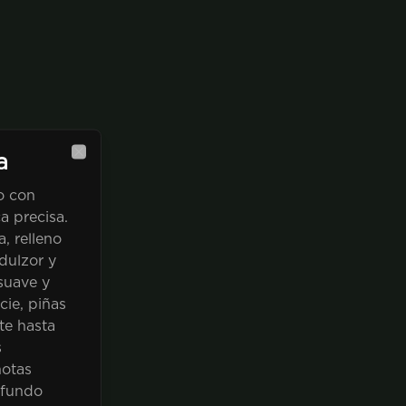
a
Close
o con
ca precisa.
, relleno
dulzor y
suave y
cie, piñas
te hasta
s
notas
ofundo