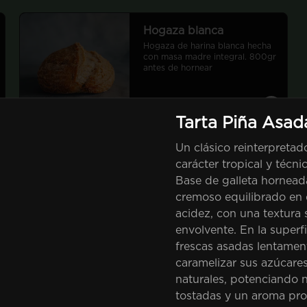
Hogaza blanca
Hogaza de harina blanca hecha 
con masa madre integral. 800gr 
antes de hornear
Tarta Piña Asad
Un clásico reinterpretad
Hogaza integral
carácter tropical y técni
multisemilla
Base de galleta horneada
Hogaza de harina integral en 
cremoso equilibrado en 
formato molde con semillas de 
linaza, chia, avena y zapallo. 
acidez, con una textura 
740gr antes de hornear
envolvente. En la superfi
frescas asadas lentamen
caramelizar sus azúcare
naturales, potenciando 
tostadas y un aroma pr