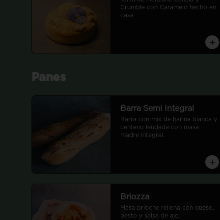
cheesecake sin saturar el 
Crumble con Caramelo hecho en 
paladar.
casa
Panes
Barra Semi Integral
Barra con mix de harina blanca y 
centeno leudada con masa 
madre integral.
Briozza
Masa brioche rellena con queso, 
pesto y salsa de ajo.