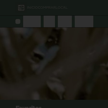
INICIO
COMPRAR
LOCAL
Favoritos
Panes
Bolleria
Sandwich