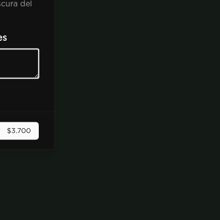
scura del
es
r
$3.700