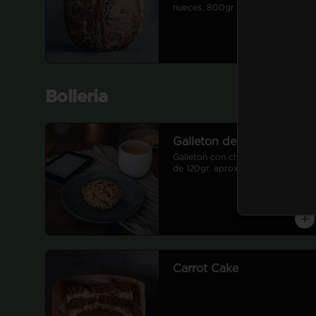
nueces. 800gr antes de hornear
Bolleria
Galleton de Chocolate
Galleton con chips de chocolate 
de 120gr. aproximadamente.
Carrot Cake